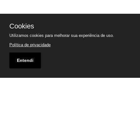
Cookies
Utilizamos cookies para melhorar sua experiência de uso.
Política de privacidade
Entendi
Endereço
Praça Raul Soares, 203 - Centro I Belo Horizonte/MG
CEP: 30180-030
Visualizar Mapa